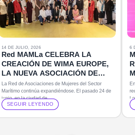
14 DE JULIO, 2026
6 
Red MAMLa CELEBRA LA
M
CREACIÓN DE WIMA EUROPE,
R
LA NUEVA ASOCIACIÓN DE
M
MUJERES IMPULSADA POR LA
L
La Red de Asociaciones de Mujeres del Sector
En
OMI
Marítimo continúa expandiéndose. El pasado 24 de
re
junio, en la ciudad de…
Lo
SEGUIR LEYENDO