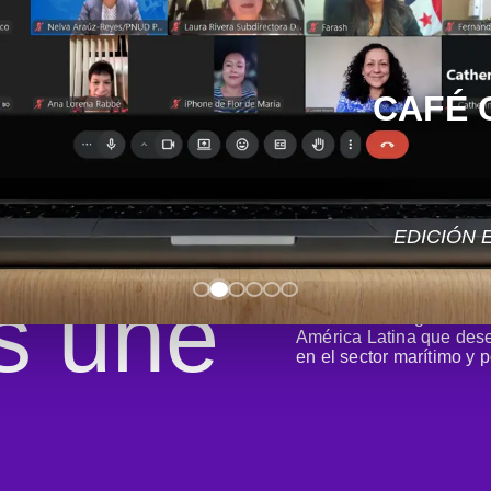
1
CAFÉ 
O
EDICIÓN 
s une
Buscamos integrar a las
América Latina que de
en el sector marítimo y p