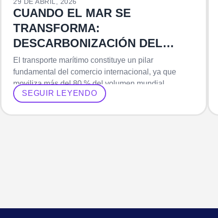
29 DE ABRIL, 2026
CUANDO EL MAR SE
TRANSFORMA:
DESCARBONIZACIÓN DEL
TRANSPORTE MARÍTIMO Y EL
El transporte marítimo constituye un pilar
ROL DE LAS MUJERES
fundamental del comercio internacional, ya que
moviliza más del 80 % del volumen mundial…
SEGUIR LEYENDO