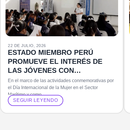
22 DE JULIO, 2026
ESTADO MIEMBRO PERÚ
PROMUEVE EL INTERÉS DE
LAS JÓVENES CON
OPORTUNIDADES DE
En el marco de las actividades conmemorativas por
DESARROLLO PROFESIONAL
el Día Internacional de la Mujer en el Sector
Marítimo y como…
EN EL SECTOR MARÍTIMO
SEGUIR LEYENDO