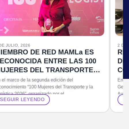
DE JULIO, 2026
2 DE 
IEMBRO DE RED MAMLa ES
RE
ECONOCIDA ENTRE LAS 100
DÍ
UJERES DEL TRANSPORTE Y
CO
A LOGÍSTICA 2026
RE
 el marco de la segunda edición del
En el
RE
conocimiento “100 Mujeres del Transporte y la
Gente
gística 2026”, organizado por el…
Auto
CO
SEGUIR LEYENDO
S