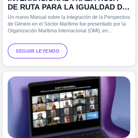
DE RUTA PARA LA IGUALDAD DE
GÉNERO EN EL SECTOR
Un nuevo Manual sobre la Integración de la Perspectiva
MARÍTIMO
de Género en el Sector Marítimo fue presentado por la
Organización Marítima Internacional (OMI), en
colaboración con la Universidad Marítima Mundial
(UMM), que persigue ser un instrumento práctico
orientado a promover…
SEGUIR LEYENDO