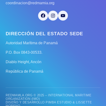
coordinacion@redmamia.org
Facebook
Instagram
YouTube
DIRECCIÓN DEL ESTADO SEDE
Autoridad Marítima de Panamá
P.O. Box 0843-00533.
Diablo Height, Ancón
República de Panamá
REDMAMLA.ORG © 2025 – INTERNATIONAL MARITIME
ORGANIZATION (IMO)
DISEÑO Y DESARROLLO PIMBA ESTUDIO & LISSETTE
MORENO