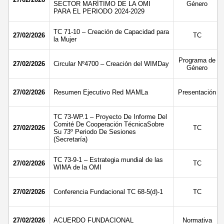
SECTOR MARÍTIMO DE LA OMI
Género
PARA EL PERIODO 2024-2029
TC 71-10 – Creación de Capacidad para
27/02/2026
TC
la Mujer
Programa de
27/02/2026
Circular Nº4700 – Creación del WIMDay
Género
27/02/2026
Resumen Ejecutivo Red MAMLa
Presentación
TC 73-WP.1 – Proyecto De Informe Del
Comité De Cooperación TécnicaSobre
27/02/2026
TC
Su 73º Periodo De Sesiones
(Secretaría)
TC 73-9-1 – Estrategia mundial de las
27/02/2026
TC
WIMA de la OMI
27/02/2026
Conferencia Fundacional TC 68-5(d)-1
TC
27/02/2026
ACUERDO FUNDACIONAL
Normativa