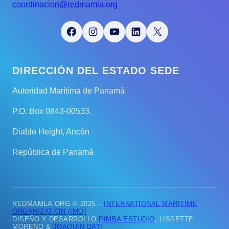
coordinacion@redmamla.org
Facebook
Instagram
YouTube
LinkedIn
X
DIRECCIÓN DEL ESTADO SEDE
Autoridad Marítima de Panamá
P.O. Box 0843-00533.
Diablo Height, Ancón
República de Panamá
REDMAMLA.ORG © 2025 –
INTERNATIONAL MARITIME
ORGANIZATION (IMO)
DISEÑO Y DESARROLLO
PIMBA ESTUDIO
, LISSETTE
MORENO &
JOAQUIN DATI