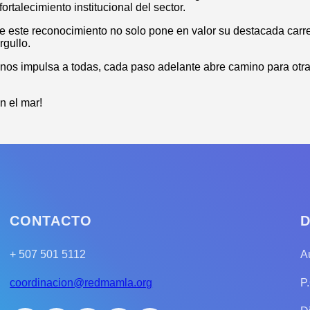
fortalecimiento institucional del sector.
este reconocimiento no solo pone en valor su destacada carrera
rgullo.
os impulsa a todas, cada paso adelante abre camino para otra
n el mar!
CONTACTO
D
+ 507 501 5112
A
coordinacion@redmamla.org
P