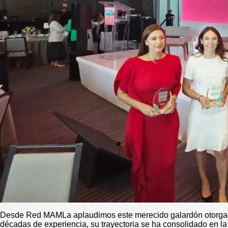
Desde Red MAMLa aplaudimos este merecido galardón otorgado
décadas de experiencia, su trayectoria se ha consolidado en la