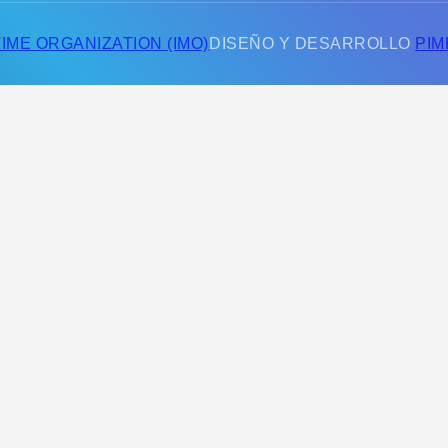
IME ORGANIZATION (IMO)
DISEÑO Y DESARROLLO
PIM