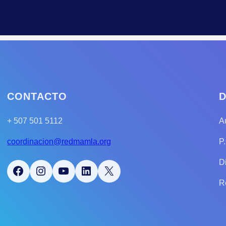
CONTACTO
D
+ 507 501 5112
A
coordinacion@redmamla.org
P
D
Facebook
Instagram
YouTube
LinkedIn
X
R