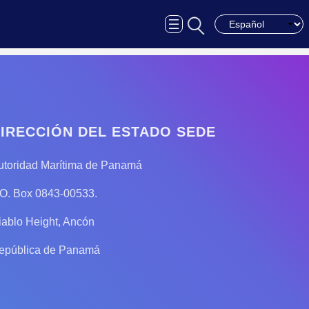
Choose a languag
IRECCIÓN DEL ESTADO SEDE
utoridad Marítima de Panamá
.O. Box 0843-00533.
iablo Height, Ancón
epública de Panamá