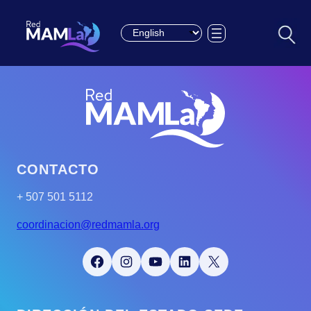
Choose a language
CONTACTO
+ 507 501 5112
coordinacion@redmamla.org
Facebook
Instagram
YouTube
LinkedIn
X