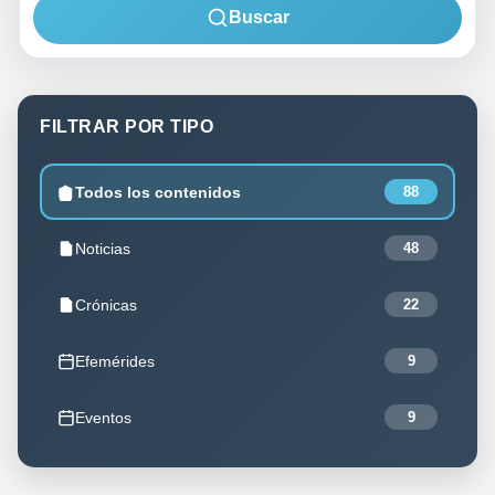
Buscar
FILTRAR POR TIPO
Todos los contenidos
88
Noticias
48
Crónicas
22
Efemérides
9
Eventos
9